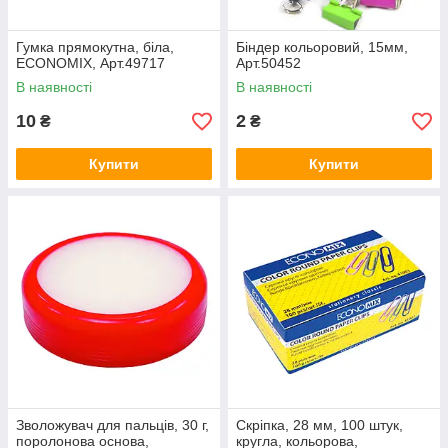
Гумка прямокутна, біла,
Біндер кольоровий, 15мм,
ECONOMIX, Арт.49717
Арт.50452
В наявності
В наявності
10
2
₴
₴
Купити
Купити
Зволожувач для пальців, 30 г,
Скріпка, 28 мм, 100 штук,
поролонова основа,
кругла, кольорова,