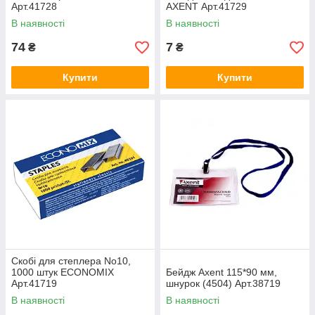
Арт.41728
AXENT Арт.41729
В наявності
В наявності
74
7
₴
₴
Купити
Купити
Скобі для степлера No10,
1000 штук ECONOMIX
Бейдж Axent 115*90 мм,
Арт.41719
шнурок (4504) Арт.38719
В наявності
В наявності