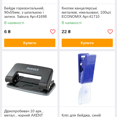
Бейдж горизонтальний,
Кнопки канцелярські
90х55мм, з шпилькою і
металеві, нікельовані, 100шт.
затиск. Sakura Арт.41698
ECONOMIX Арт.41710
В наявності
В наявності
6
22
₴
₴
Купити
Купити
Діркопробивач 10 арк.,
метал., чорний AXENT
Кліп для бейджа, синій