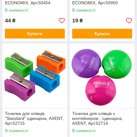
ECONOMIX, Арт.50454
ECONOMIX, Арт.50950
В наявності
В наявності
44
19
₴
₴
Купити
Купити
Точилка для олівців
Точилка для олівців з
"Standard" одинарна, AXENT,
контейнером , одинарна,
Арт.52715
AXENT, Арт.52714
В наявності
В наявності