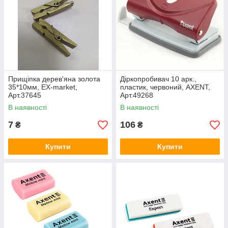
Прищіпка дерев'яна золота
Діркопробивач 10 арк.,
35*10мм, EX-market,
пластик, червоний, AXENT,
Арт.37645
Арт.49268
В наявності
В наявності
7
106
₴
₴
Купити
Купити