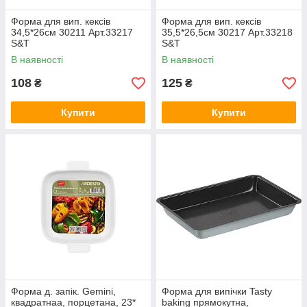
Форма для вип. кексів
Форма для вип. кексів
34,5*26см 30211 Арт.33217
35,5*26,5см 30217 Арт.33218
S&T
S&T
В наявності
В наявності
108
125
₴
₴
Купити
Купити
Форма д. запік. Gemini,
Форма для випічки Tasty
квадратнаа, порцетана, 23*
baking прямокутна,