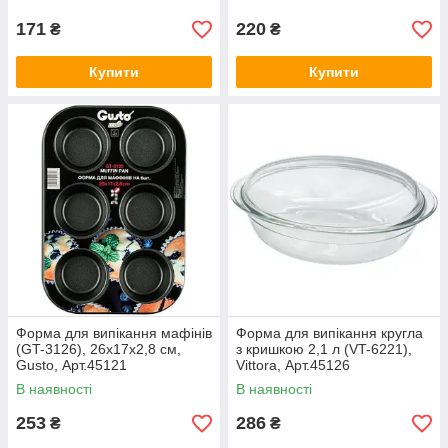
171
220
₴
₴
Купити
Купити
Форма для випікання мафінів
Форма для випікання кругла
(GT-3126), 26х17х2,8 см,
з кришкою 2,1 л (VT-6221),
Gusto, Арт.45121
Vittora, Арт.45126
В наявності
В наявності
253
286
₴
₴