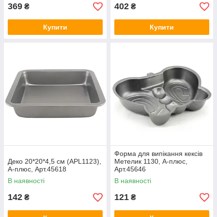
369
402
₴
₴
Купити
Купити
Форма для випікання кексів
Деко 20*20*4,5 см (APL1123),
Метелик 1130, А-плюс,
А-плюс, Арт.45618
Арт.45646
В наявності
В наявності
142
121
₴
₴