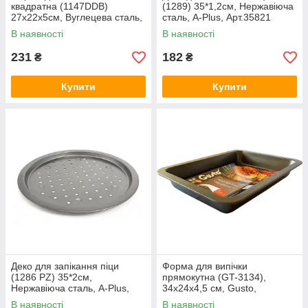
квадратна (1147DDB)
(1289) 35*1,2см, Нержавіюча
27х22х5см, Вуглецева сталь,
сталь, A-Plus, Арт.35821
A-Plus, Арт.54221
В наявності
В наявності
231
182
₴
₴
Купити
Купити
Деко для запікання піци
Форма для випічки
(1286 PZ) 35*2см,
прямокутна (GT-3134),
Нержавіюча сталь, A-Plus,
34х24х4,5 см, Gusto,
Арт.57767
Арт.45120
В наявності
В наявності