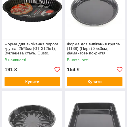
Форма для випікання пирога
Форма для випікання кругла
кругла, 25*3см (GT-3125/1),
(1138) (Пиріг) 25х3см,
Вуглецева сталь, Gusto,
діамантове покриття,
Арт.50333
Вуглецева сталь, А-плюс,
В наявності
В наявності
Арт.51273
191
154
₴
₴
Купити
Купити