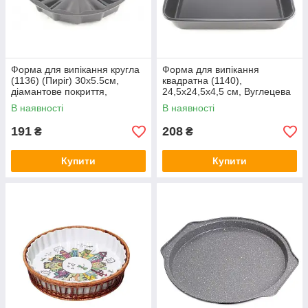
Форма для випікання кругла
Форма для випікання
(1136) (Пиріг) 30х5.5см,
квадратна (1140),
діамантове покриття,
24,5х24,5х4,5 см, Вуглецева
Вуглецева сталь, А-плюс,
сталь, A-Plus, Арт.35820
В наявності
В наявності
Арт.51274
191
208
₴
₴
Купити
Купити