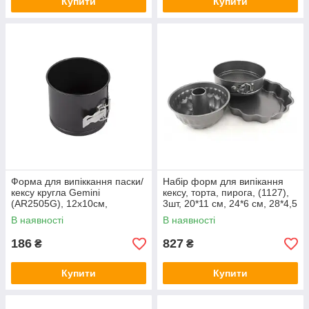
Купити
Купити
Форма для випіккання паски/
Набір форм для випікання
кексу кругла Gemini
кексу, торта, пирога, (1127),
(AR2505G), 12х10см,
3шт, 20*11 см, 24*6 см, 28*4,5
Вуглецева сталь, сіра,
см, Вуглецева сталь,
В наявності
В наявності
Ardesto, Арт.49730
186
827
₴
₴
Купити
Купити