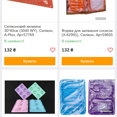
Силіконовий килимок
30*40см (3040 WY), Силікон,
Форма для запікання сосисок
A-Plus, Арт.57769
(X-62991), Силікон, Арт.59655
В наявності
В наявності
132
132
₴
₴
Купити
Купити