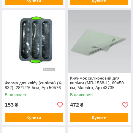
Купити
Купити
Килимок силіконовий для
Форма для хлібу (силікон) (X-
випічки (MR-1588-L), 60×50
832), 28*12*6.5см, Арт.50576
см, Maestro, Арт.43735
В наявності
В наявності
153
472
₴
₴
Купити
Купити