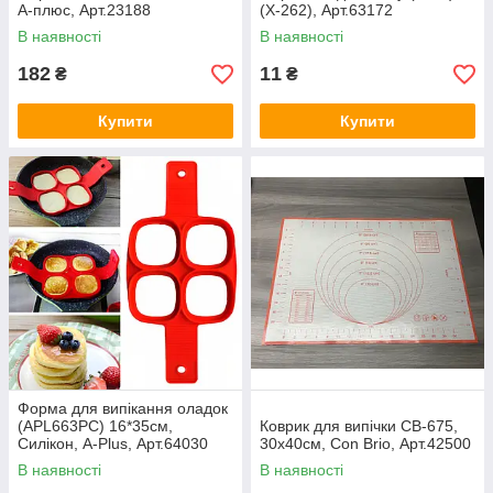
А-плюс, Арт.23188
(X-262), Арт.63172
В наявності
В наявності
182
11
₴
₴
Купити
Купити
Форма для випікання оладок
(APL663PC) 16*35см,
Коврик для випічки СВ-675,
Силікон, A-Plus, Арт.64030
30х40см, Con Brio, Арт.42500
В наявності
В наявності