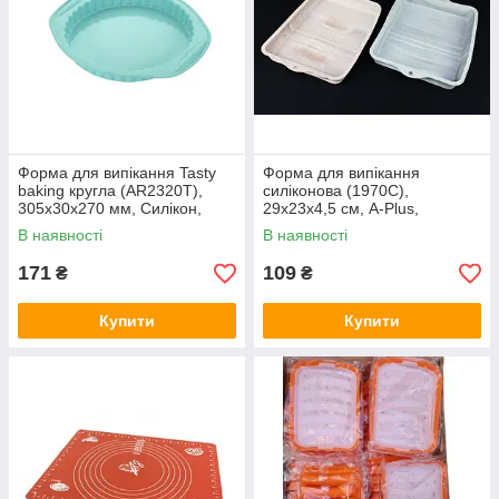
Форма для випікання Tasty
Форма для випікання
baking кругла (AR2320T),
силіконова (1970C),
305x30x270 мм, Силікон,
29х23х4,5 см, A-Plus,
блакитна, Ardesto, Арт.56178
Арт.56298
В наявності
В наявності
171
109
₴
₴
Купити
Купити