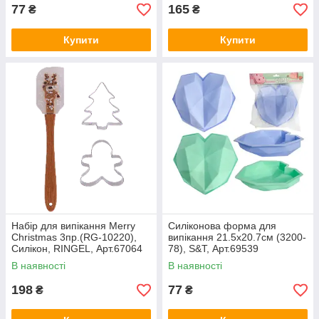
77
165
₴
₴
Купити
Купити
Набір для випікання Merry
Силіконова форма для
Christmas 3пр.(RG-10220),
випікання 21.5х20.7см (3200-
Силікон, RINGEL, Арт.67064
78), S&T, Арт.69539
В наявності
В наявності
198
77
₴
₴