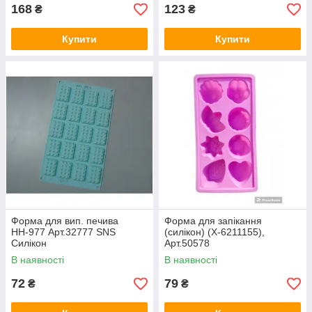
168
123
₴
₴
Купити
Купити
Форма для вип. печива
Форма для запікання
НН-977 Арт.32777 SNS
(силікон) (X-6211155),
Силікон
Арт.50578
В наявності
В наявності
72
79
₴
₴