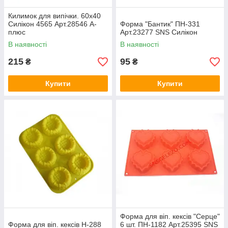
Килимок для випічки. 60х40
Силікон 4565 Арт.28546 А-
Форма "Бантик" ПН-331
плюс
Арт.23277 SNS Силікон
В наявності
В наявності
215
95
₴
₴
Купити
Купити
Форма для віп. кексів "Серце"
Форма для віп. кексів Н-288
6 шт. ПН-1182 Арт.25395 SNS