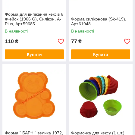
Форма для випікання кексів 6
ячейок (1966 G), Силікон, A-
Форма силіконова (Sk-419),
Plus, Арт.59685
Арт.61948
В наявності
В наявності
110
77
₴
₴
Купити
Купити
Форма " БАРНІ" велика 1972,
Формочка для кексу (1 шт.)