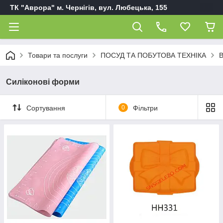
ТК "Аврора" м. Чернігів, вул. Любецька, 155
Товари та послуги
ПОСУД ТА ПОБУТОВА ТЕХНІКА
В
Силіконові форми
Сортування
0
Фільтри