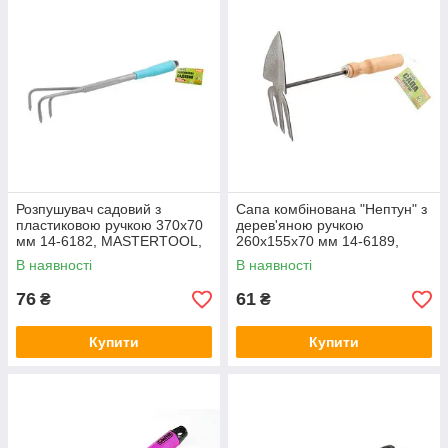
Розпушувач садовий з
Сапа комбінована "Нептун" з
пластиковою ручкою 370х70
дерев'яною ручкою
мм 14-6182, MASTERTOOL,
260х155х70 мм 14-6189,
Арт.51316
MASTERTOOL, Арт.51315
В наявності
В наявності
76
61
₴
₴
Купити
Купити