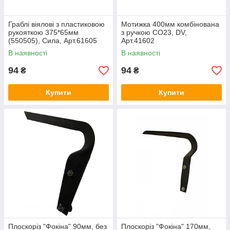
Граблі віялові з пластиковою
Мотижка 400мм комбінована
рукояткою 375*65мм
з ручкою СО23, DV,
(550505), Сила, Арт.61605
Арт.41602
В наявності
В наявності
94
94
₴
₴
Купити
Купити
Плоскоріз "Фокіна" 90мм, без
Плоскоріз "Фокіна" 170мм,