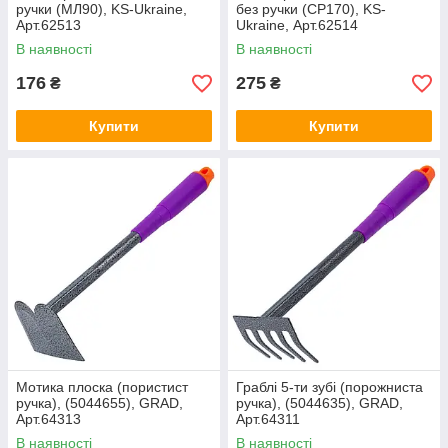
ручки (МЛ90), KS-Ukraine,
без ручки (СР170), KS-
Арт.62513
Ukraine, Арт.62514
В наявності
В наявності
176
275
₴
₴
Купити
Купити
Мотика плоска (пористист
Граблі 5-ти зубі (порожниста
ручка), (5044655), GRAD,
ручка), (5044635), GRAD,
Арт.64313
Арт.64311
В наявності
В наявності