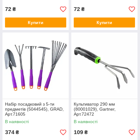
72
72
₴
₴
Купити
Купити
Набір посадковий з 5-ти
Культиватор 290 мм
предметів (5044545), GRAD,
(80001029), Gartner,
Арт.71605
Арт.72472
В наявності
В наявності
374
109
₴
₴