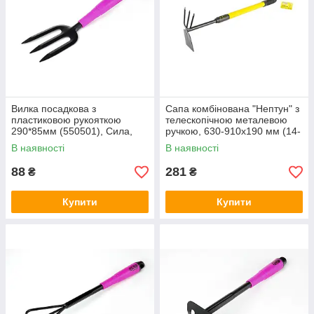
Вилка посадкова з
Сапа комбінована "Нептун" з
пластиковою рукояткою
телескопічною металевою
290*85мм (550501), Сила,
ручкою, 630-910х190 мм (14-
Арт.61601
6176), MASTERTOOL,
В наявності
В наявності
Арт.51325
88
281
₴
₴
Купити
Купити