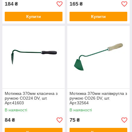
184
165
₴
₴
Купити
Купити
Мотижка 370мм класична з
Мотижка 370мм напівкругла з
ручкою СО224 DV, шт.
ручкою СО26 DV, шт.
Арт.41603
Арт.32564
В наявності
В наявності
84
75
₴
₴