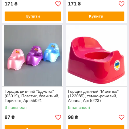
171
171
₴
₴
Купити
Купити
Горщик дитячий "Бджілка"
Горщик дитячий "Малятко"
(05019), Пластик, блакитний,
(122085), темно-рожевий,
Горизонт, Арт.55021
Aleana, Арт.52237
В наявності
В наявності
87
98
₴
₴