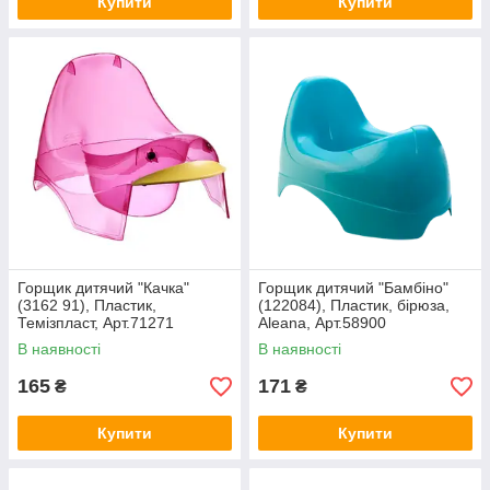
Купити
Купити
Горщик дитячий "Качка"
Горщик дитячий "Бамбіно"
(3162 91), Пластик,
(122084), Пластик, бірюза,
Темізпласт, Арт.71271
Aleana, Арт.58900
В наявності
В наявності
165
171
₴
₴
Купити
Купити