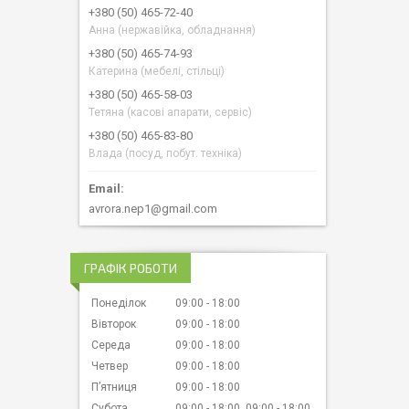
+380 (50) 465-72-40
Анна (нержавійка, обладнання)
+380 (50) 465-74-93
Катерина (мебелі, стільці)
+380 (50) 465-58-03
Тетяна (касові апарати, сервіс)
+380 (50) 465-83-80
Влада (посуд, побут. техніка)
avrora.nep1@gmail.com
ГРАФІК РОБОТИ
Понеділок
09:00
18:00
Вівторок
09:00
18:00
Середа
09:00
18:00
Четвер
09:00
18:00
Пʼятниця
09:00
18:00
Субота
09:00
18:00
09:00
18:00