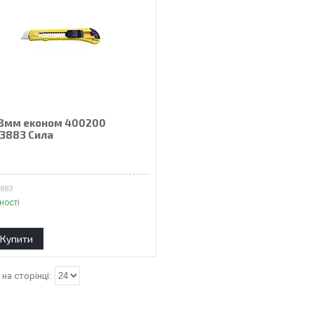
18мм економ 400200
33883 Сила
3883
ності
Купити