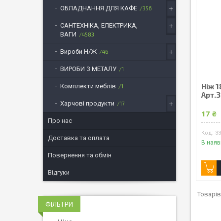
ОБЛАДНАННЯ ДЛЯ КАФЕ
356
САНТЕХНІКА, ЕЛЕКТРИКА,
ВАГИ
4583
Вироби Н/Ж
46
ВИРОБИ З МЕТАЛУ
1
Ніж 
Комплекти меблів
1
Арт.
Харчові продукти
17
17 ₴
Про нас
3
Доставка та оплата
В наяв
Повернення та обмін
Відгуки
ФІЛЬТРИ