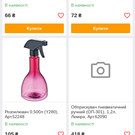
В наявності
В наявності
66
72
₴
₴
Купити
Купити
Обприскувач пневматичний
Розпилювач 0,500л (Y280),
ручний (ОП-301), 1,2л,
Арт.52248
Леміра, Арт.62090
В наявності
В наявності
105
418
₴
₴