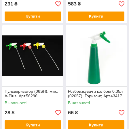
231
583
₴
₴
Купити
Купити
Пульверизатор (08SH), мікс,
Розбризкувач з колбою 0,35л
A-Plus, Арт.56296
(02057), Горизонт, Арт.43417
В наявності
В наявності
28
66
₴
₴
Купити
Купити