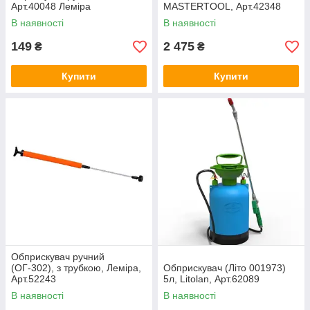
Арт.40048 Леміра
MASTERTOOL, Арт.42348
В наявності
В наявності
149
2 475
₴
₴
Купити
Купити
Обприскувач ручний
(ОГ-302), з трубкою, Леміра,
Обприскувач (Літо 001973)
Арт.52243
5л, Litolan, Арт.62089
В наявності
В наявності