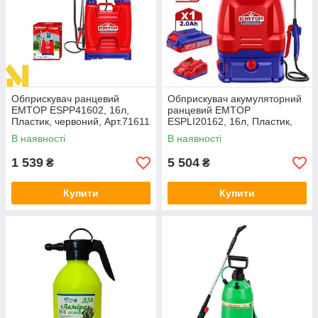
Обприскувач ранцевий
Обприскувач акумуляторний
EMTOP ESPP41602, 16л,
ранцевий EMTOP
Пластик, червоний, Арт.71611
ESPLI20162, 16л, Пластик,
червоний, Арт.71639
В наявності
В наявності
1 539
5 504
₴
₴
Купити
Купити