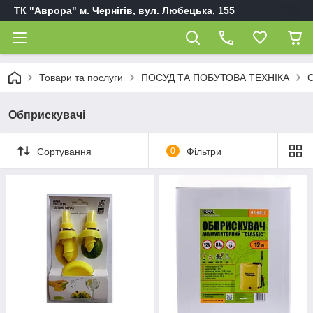
ТК "Аврора" м. Чернігів, вул. Любецька, 155
Товари та послуги
ПОСУД ТА ПОБУТОВА ТЕХНІКА
С
Обприскувачі
Сортування
0
Фільтри