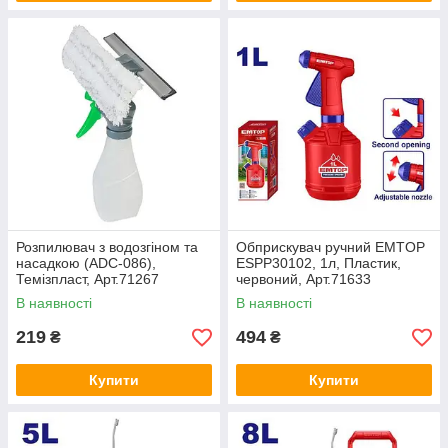
Розпилювач з водозгіном та
Обприскувач ручний EMTOP
насадкою (ADC-086),
ESPP30102, 1л, Пластик,
Темізпласт, Арт.71267
червоний, Арт.71633
В наявності
В наявності
219
494
₴
₴
Купити
Купити