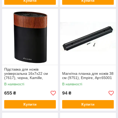
Купити
Купити
Підставка для ножів
універсальна 16х7х22 см
Магнітна планка для ножів 38
(7617), чорна, Kamille,
см (9751), Empire, Арт.65001
Арт.66555
В наявності
В наявності
655
94
₴
₴
Купити
Купити