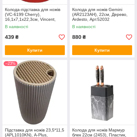
Колода-підставка для ножів
Колода для ножів Gemini
(VC-6199 Cherry),
(AR2123AH), 22см, Дерево,
16,1х7,1х22,3см, Vincent,
Ardesto, Арт.52032
Арт.49312
В наявності
В наявності
439
880
₴
₴
Купити
Купити
–23%
Підставка для ножів 23,5*11,5
Колода для ножів Мармур
(APL1010KN), A-Plus,
блек 22см (2453), Пластик,