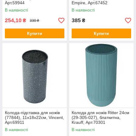
Арт.59944
Empire, Арт.67452
В наявності
В наявності
254,10
385
₴
₴
330 ₴
Купити
Купити
Колода-підставка для ножів
Колода для ножів Ritter 24см
(77844), 11х18х22см, Vincent,
(29-305-027), блаткитна,
Арт.69911
Krauff, Арт.70301
В наявності
В наявності