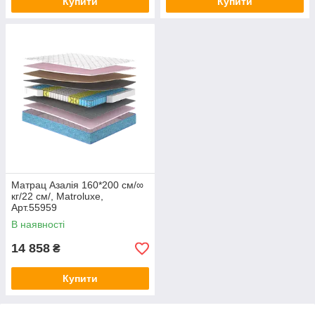
Купити
Купити
Матрац Азалія 160*200 см/∞
кг/22 см/, Matroluxe,
Арт.55959
В наявності
14 858
₴
Купити