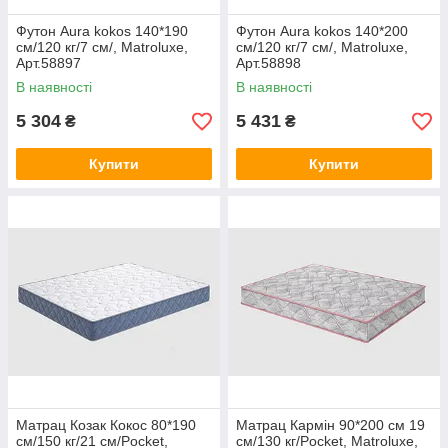
Футон Aura kokos 140*190
Футон Aura kokos 140*200
см/120 кг/7 см/, Matroluxe,
см/120 кг/7 см/, Matroluxe,
Арт.58897
Арт.58898
В наявності
В наявності
5 304
5 431
₴
₴
Купити
Купити
Матрац Козак Кокос 80*190
Матрац Кармін 90*200 см 19
см/150 кг/21 см/Pocket,
см/130 кг/Pocket, Matroluxe,