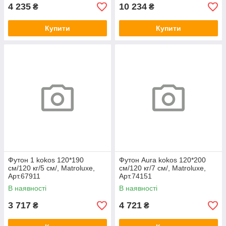
4 235
10 234
₴
₴
Купити
Купити
Футон 1 kokos 120*190
Футон Aura kokos 120*200
см/120 кг/5 см/, Matroluxe,
см/120 кг/7 см/, Matroluxe,
Арт.67911
Арт.74151
В наявності
В наявності
3 717
4 721
₴
₴