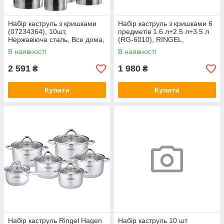
Набір каструль з кришками
Набір каструль з кришками 6
(07234364), 10шт,
предметів 1.6 л+2.5 л+3.5 л
Нержавіюча сталь, Все дома,
(RG-6010), RINGEL,
Арт.68141
Арт.67874
В наявності
В наявності
2 591
1 980
₴
₴
Купити
Купити
Набір каструль Ringel Hagen
Набір каструль 10 шт