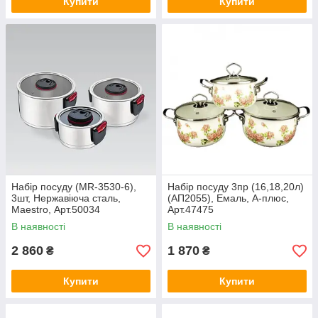
Купити
Купити
Набір посуду (MR-3530-6),
Набір посуду 3пр (16,18,20л)
3шт, Нержавіюча сталь,
(АП2055), Емаль, А-плюс,
Maestro, Арт.50034
Арт.47475
В наявності
В наявності
2 860
1 870
₴
₴
Купити
Купити