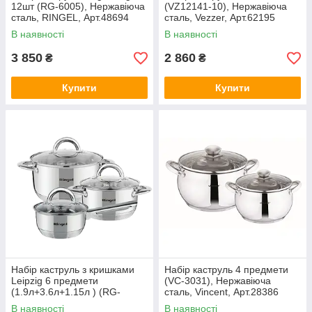
12шт (RG-6005), Нержавіюча
(VZ12141-10), Нержавіюча
сталь, RINGEL, Арт.48694
сталь, Vezzer, Арт.62195
В наявності
В наявності
3 850
2 860
₴
₴
Купити
Купити
Набір каструль з кришками
Набір каструль 4 предмети
Leipzig 6 предмети
(VC-3031), Нержавіюча
(1.9л+3.6л+1.15л ) (RG-
сталь, Vincent, Арт.28386
6004), RINGEL, Арт.69585
В наявності
В наявності