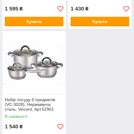
1 595
1 430
₴
₴
Купити
Купити
Набір посуду 6 предметів
(VC-3028), Нержавіюча
сталь, Vincent, Арт.52901
В наявності
1 540
₴