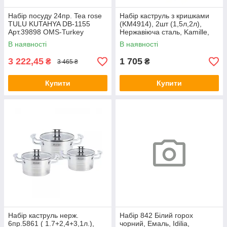
Набір посуду 24пр. Tea rose
Набір каструль з кришками
TULU KUTAHYA DB-1155
(KM4914), 2шт (1,5л,2л),
Арт.39898 OMS-Turkey
Нержавіюча сталь, Kamille,
Арт.44897
В наявності
В наявності
3 222,45
1 705
₴
₴
3 465 ₴
Купити
Купити
Набір каструль нерж.
Набір 842 Білий горох
6пр.5861 ( 1.7+2,4+3,1л.),
чорний, Емаль, Idilia,