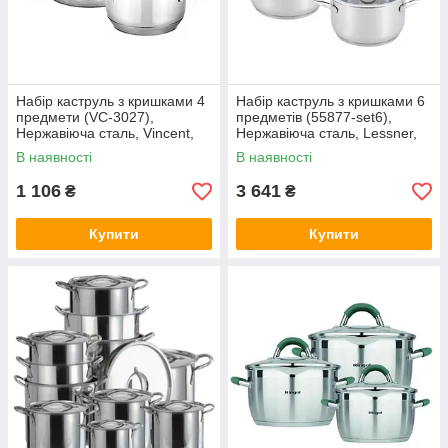
Набір каструль з кришками 4
Набір каструль з кришками 6
предмети (VC-3027),
предметів (55877-set6),
Нержавіюча сталь, Vincent,
Нержавіюча сталь, Lessner,
Арт.21408
Арт.61318
В наявності
В наявності
1 106
3 641
₴
₴
Купити
Купити