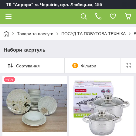
ТК "Аврора" м. Чернігів, вул. Любецька, 155
Товари та послуги
ПОСУД ТА ПОБУТОВА ТЕХНІКА
В
Набори касртуль
Сортування
0
Фільтри
–7%