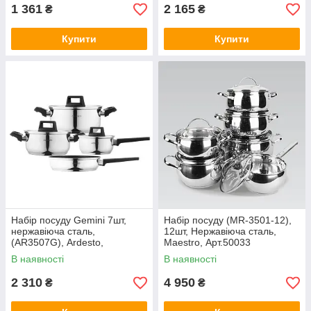
1 361
2 165
₴
₴
Купити
Купити
Набір посуду Gemini 7шт,
Набір посуду (MR-3501-12),
нержавіюча сталь,
12шт, Нержавіюча сталь,
(AR3507G), Ardesto,
Maestro, Арт.50033
Арт.49785
В наявності
В наявності
2 310
4 950
₴
₴