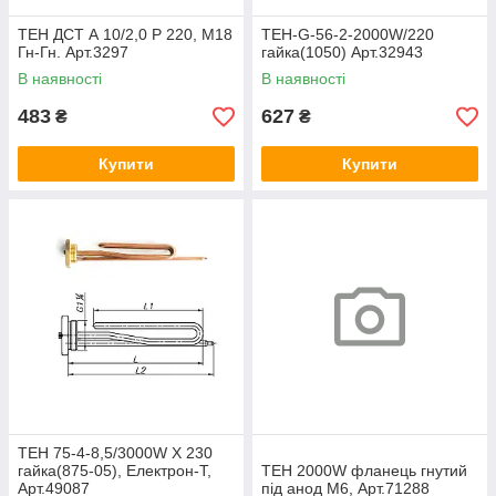
ТЕН ДСТ А 10/2,0 Р 220, М18
ТЕН-G-56-2-2000W/220
Гн-Гн. Арт.3297
гайка(1050) Арт.32943
В наявності
В наявності
483
627
₴
₴
Купити
Купити
ТЕН 75-4-8,5/3000W Х 230
гайка(875-05), Електрон-Т,
ТЕН 2000W фланець гнутий
Арт.49087
під анод М6, Арт.71288