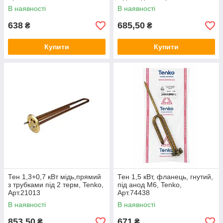
В наявності
В наявності
638
685,50
₴
₴
Купити
Купити
Тен 1,3+0,7 кВт мідь,прямий
Тен 1,5 кВт, фланець, гнутий,
з трубками під 2 терм, Tenko,
під анод М6, Tenko,
Арт.21013
Арт.74438
В наявності
В наявності
853,50
671
₴
₴