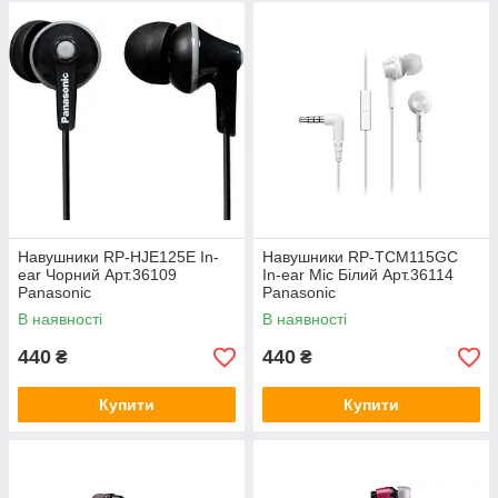
Навушники RP-HJE125E In-
Навушники RP-TCM115GC
ear Чорний Арт.36109
In-ear Mic Білий Арт.36114
Panasonic
Panasonic
В наявності
В наявності
440
440
₴
₴
Купити
Купити