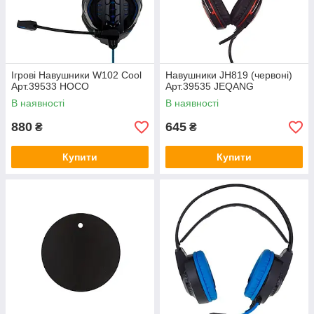
Ігрові Навушники W102 Cool
Навушники JH819 (червоні)
Арт.39533 HOCO
Арт.39535 JEQANG
В наявності
В наявності
880
645
₴
₴
Купити
Купити