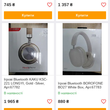
745
1 357
₴
₴
Купити
Купити
Ігрові Bluetooth KAKU KSC-
221 LONGYI, Gold -Silver,
Ігрові Bluetooth BOROFONE
Арт.67782
BO27 White Box, Арт.67783
В наявності
В наявності
1 965
880
₴
₴