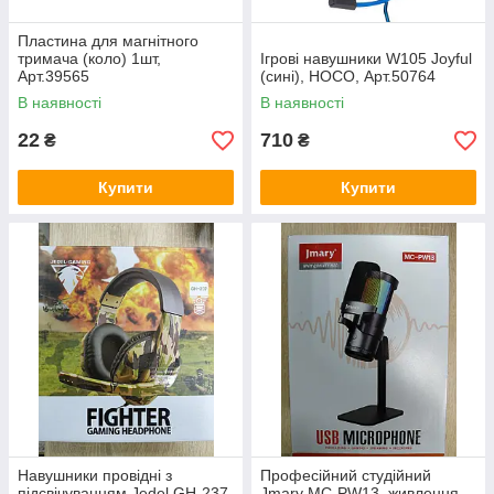
Пластина для магнітного
тримача (коло) 1шт,
Ігрові навушники W105 Joyful
Арт.39565
(сині), HOCO, Арт.50764
В наявності
В наявності
22
710
₴
₴
Купити
Купити
Навушники провідні з
Професійний студійний
підсвічуванням Jedel GH-237
Jmary MC-PW13, живлення