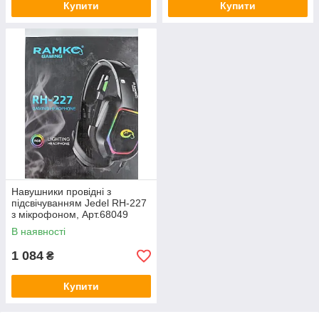
Купити
Купити
Навушники провідні з
підсвічуванням Jedel RH-227
з мікрофоном, Арт.68049
В наявності
1 084
₴
Купити