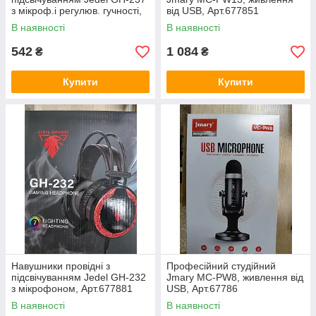
з мікроф.і регулюв. гучності,
від USB, Арт.677851
Арт.67787
В наявності
В наявності
542
1 084
₴
₴
Купити
Купити
Навушники провідні з
Професійний студійний
підсвічуванням Jedel GH-232
Jmary MC-PW8, живлення від
з мікрофоном, Арт.677881
USB, Арт.67786
В наявності
В наявності