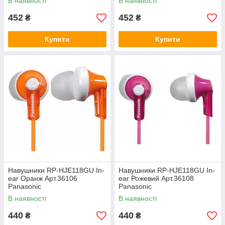
В наявності
В наявності
452
452
₴
₴
Купити
Купити
Навушники RP-HJE118GU In-
Навушники RP-HJE118GU In-
ear Оранж Арт.36106
ear Рожевий Арт.36108
Panasonic
Panasonic
В наявності
В наявності
440
440
₴
₴